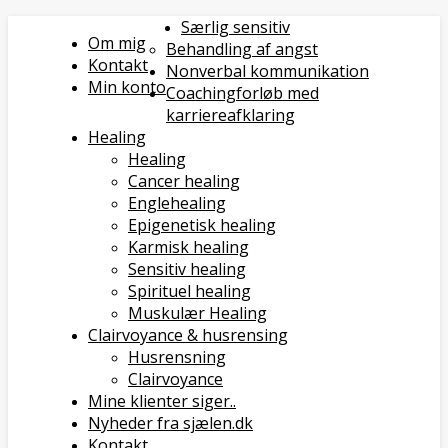
Særlig sensitiv
Om mig
Behandling af angst
Kontakt
Nonverbal kommunikation
Min konto
Coachingforløb med
karriereafklaring
Healing
Healing
Cancer healing
Englehealing
Epigenetisk healing
Karmisk healing
Sensitiv healing
Spirituel healing
Muskulær Healing
Clairvoyance & husrensing
Husrensning
Clairvoyance
Mine klienter siger..
Nyheder fra sjælen.dk
Kontakt