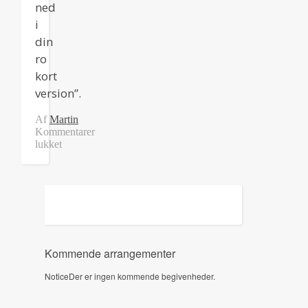
ned
i
din
ro
kort
version”.
Af
Martin
Kommentarer
lukket
til
Meditation
ned
i
din
ro
kort
version
Kommende arrangementer
Notice
Der er ingen kommende begivenheder.