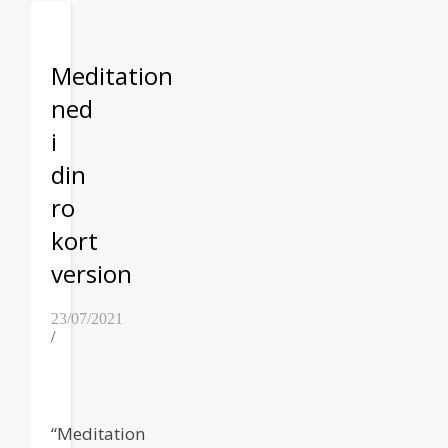
Meditation
ned
i
din
ro
kort
version
23/07/2021
/
“Meditation