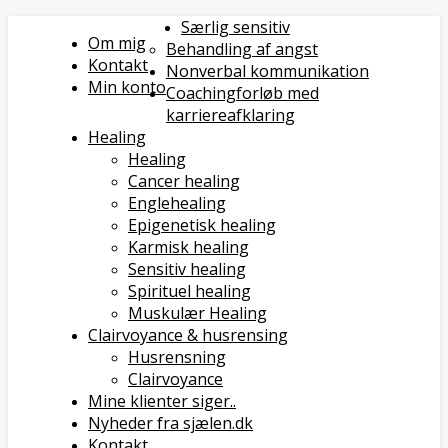
Særlig sensitiv
Om mig
Behandling af angst
Kontakt
Nonverbal kommunikation
Min konto
Coachingforløb med
karriereafklaring
Healing
Healing
Cancer healing
Englehealing
Epigenetisk healing
Karmisk healing
Sensitiv healing
Spirituel healing
Muskulær Healing
Clairvoyance & husrensing
Husrensning
Clairvoyance
Mine klienter siger..
Nyheder fra sjælen.dk
Kontakt