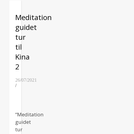
Meditation
guidet
tur
til
Kina
2
26/07/2021
/
“Meditation
guidet
tur