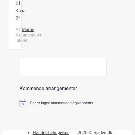
til
Kina
2”.
Af
Martin
Kommentarer
lukket
til
Meditation
guidet
tur
til
Kina
2
Kommende arrangementer
Der er ingen kommende begivenheder.
Notice
Handelsbetingelser
2026 © Sjælen.dk |