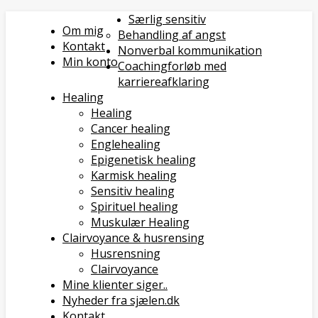
Særlig sensitiv
Om mig
Behandling af angst
Kontakt
Nonverbal kommunikation
Min konto
Coachingforløb med
karriereafklaring
Healing
Healing
Cancer healing
Englehealing
Epigenetisk healing
Karmisk healing
Sensitiv healing
Spirituel healing
Muskulær Healing
Clairvoyance & husrensing
Husrensning
Clairvoyance
Mine klienter siger..
Nyheder fra sjælen.dk
Kontakt