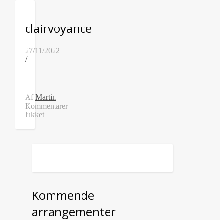
clairvoyance
27/11/2022
/
Af
Martin
Kommentarer
lukket
til
clairvoyance
Kommende
arrangementer