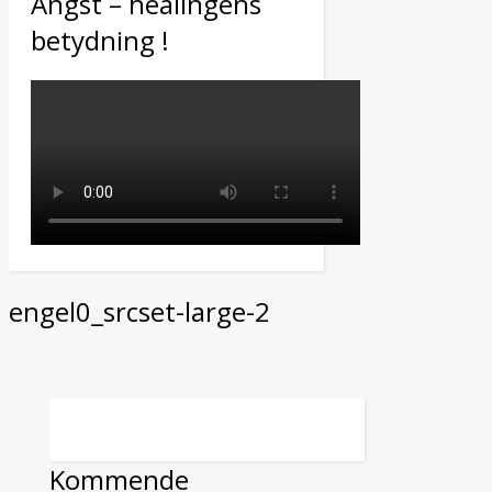
Angst – healingens
betydning !
engel0_srcset-large-2
Kommende