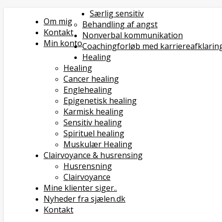
Særlig sensitiv
Om mig
Behandling af angst
Kontakt
Nonverbal kommunikation
Min konto
Coachingforløb med karriereafklarin
Healing
Healing
Cancer healing
Englehealing
Epigenetisk healing
Karmisk healing
Sensitiv healing
Spirituel healing
Muskulær Healing
Clairvoyance & husrensing
Husrensning
Clairvoyance
Mine klienter siger..
Nyheder fra sjælen.dk
Kontakt