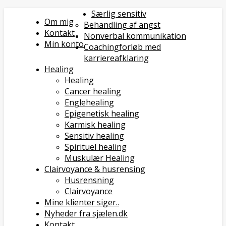
Særlig sensitiv
Om mig
Behandling af angst
Kontakt
Nonverbal kommunikation
Min konto
Coachingforløb med
karriereafklaring
Healing
Healing
Cancer healing
Englehealing
Epigenetisk healing
Karmisk healing
Sensitiv healing
Spirituel healing
Muskulær Healing
Clairvoyance & husrensing
Husrensning
Clairvoyance
Mine klienter siger..
Nyheder fra sjælen.dk
Kontakt