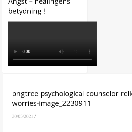
Angst – healingens
betydning !
pngtree-psychological-counselor-reli
worries-image_2230911
30/05/2021
/