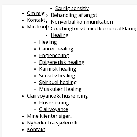
Særlig sensitiv
Om mig
Behandling af angst
Kontakt
Nonverbal kommunikation
Min konto
Coachingforløb med karriereafklarin
Healing
Healing
Cancer healing
Englehealing
Epigenetisk healing
Karmisk healing
Sensitiv healing
Spirituel healing
Muskulær Healing
Clairvoyance & husrensing
Husrensning
Clairvoyance
Mine klienter siger..
Nyheder fra sjælen.dk
Kontakt