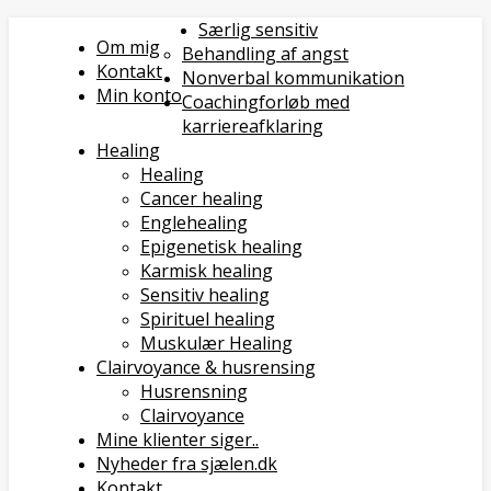
Særlig sensitiv
Om mig
Behandling af angst
Kontakt
Nonverbal kommunikation
Min konto
Coachingforløb med
karriereafklaring
Healing
Healing
Cancer healing
Englehealing
Epigenetisk healing
Karmisk healing
Sensitiv healing
Spirituel healing
Muskulær Healing
Clairvoyance & husrensing
Husrensning
Clairvoyance
Mine klienter siger..
Nyheder fra sjælen.dk
Kontakt