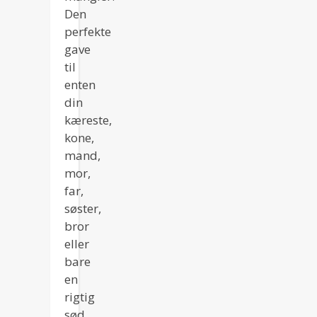
Den
perfekte
gave
til
enten
din
kæreste,
kone,
mand,
mor,
far,
søster,
bror
eller
bare
en
rigtig
sød