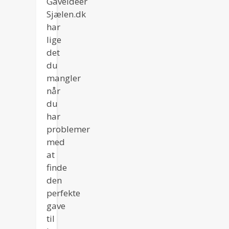
Gaveideer
Sjælen
lige
Sjælen.dk
det
har
du
lige
mangler!
det
du
mangler
når
du
har
problemer
med
at
finde
den
perfekte
gave
til