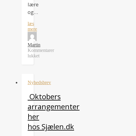
lære
og…
læs
mere
Martin
Kommentarer
lukket
til
Nyhedsbrev
November
2017
Nyhedsbrev
Oktobers
arrangementer
her
hos Sjælen.dk