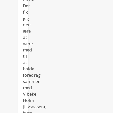
Der
fik
jeg
den
ære
at
være
med
til
at
holde
foredrag
sammen
med
Vibeke
Holm
(Livsoasen),
hvor