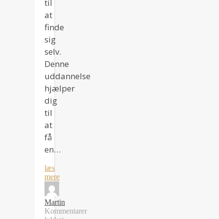
til
at
finde
sig
selv.
Denne
uddannelse
hjælper
dig
til
at
få
en…
læs
mere
Martin
Kommentarer