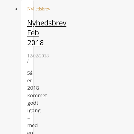
Nyhedsbrev
Nyhedsbrev
Feb
2018
12/02/2018
/
Så
er
2018
kommet
godt
igang
–
med
en