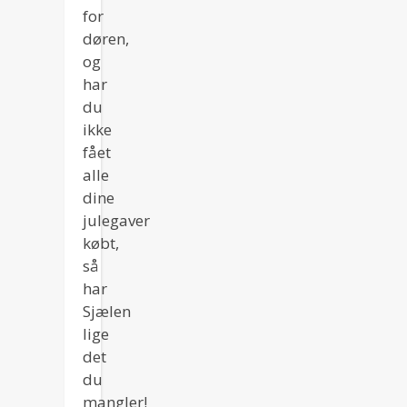
for
døren,
og
har
du
ikke
fået
alle
dine
julegaver
købt,
så
har
Sjælen
lige
det
du
mangler!