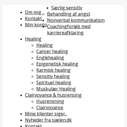
Særlig sensitiv
Om mig
Behandling af angst
Kontakt
Nonverbal kommunikation
Min konto
Coachingforløb med
karriereafklaring
Healing
Healing
Cancer healing
Englehealing
Epigenetisk healing
Karmisk healing
Sensitiv healing
Spirituel healing
Muskulær Healing
Clairvoyance & husrensing
Husrensning
Clairvoyance
Mine klienter siger..
Nyheder fra sjælen.dk
Kontakt